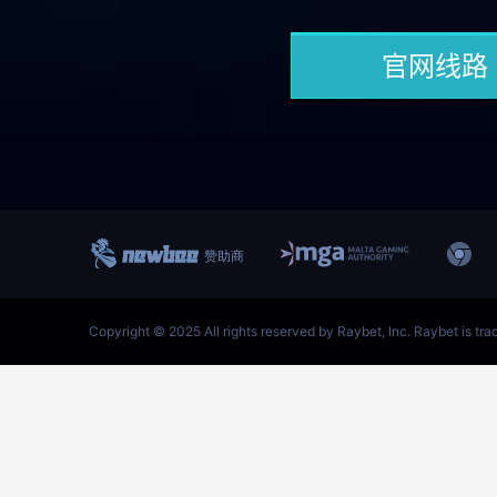
跳
至
内