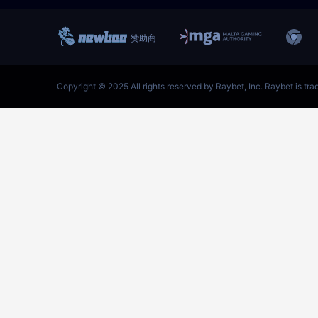
跳
至
内
容